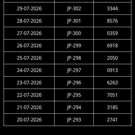
29-07-2026
JP-302
3344
28-07-2026
JP-301
8576
27-07-2026
JP-300
0359
26-07-2026
JP-299
6918
25-07-2026
JP-298
2050
24-07-2026
JP-297
0913
23-07-2026
JP-296
6263
22-07-2026
JP-295
7051
21-07-2026
JP-294
3185
20-07-2026
JP-293
2741