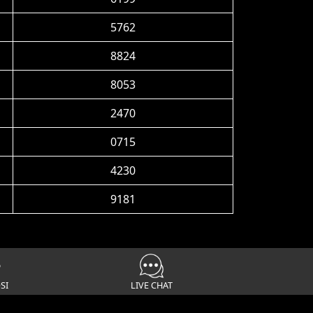
5762
8824
8053
2470
0715
4230
9181
SI
LIVE CHAT