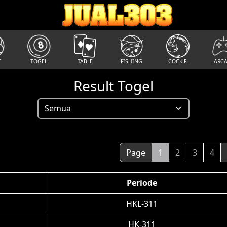
T
TOGEL
TABLE
FISHING
COCK F.
ARC
Result Togel
Page
1
2
3
4
Periode
HKL-311
HK-311