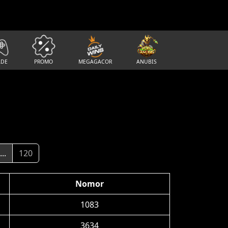
ADE
PROMO
MEGAGACOR
ANUBIS
...
120
Nomor
1083
3634