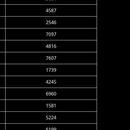
4587
2546
7097
4816
7607
1739
4245
6960
1581
5224
6199