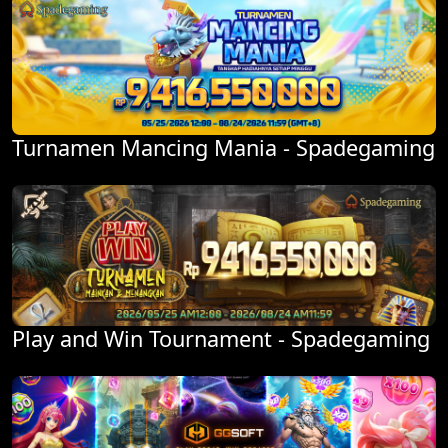
Turnamen Mancing Mania - Spadegaming
Play and Win Tournament - Spadegaming