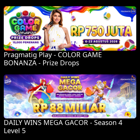
Pragmatig Play - COLOR GAME
BONANZA - Prize Drops
DAILY WINS MEGA GACOR - Season 4
Level 5