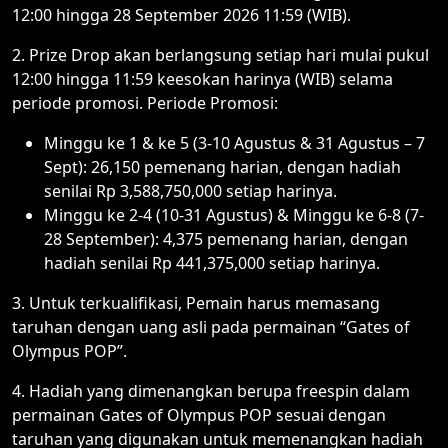
12:00 hingga 28 September 2026 11:59 (WIB).
2. Prize Drop akan berlangsung setiap hari mulai pukul
12:00 hingga 11:59 keesokan harinya (WIB) selama
periode promosi. Periode Promosi:
Minggu ke 1 & ke 5 (3-10 Agustus & 31 Agustus – 7
Sept): 26,150 pemenang harian, dengan hadiah
senilai Rp 3,588,750,000 setiap harinya.
Minggu ke 2-4 (10-31 Agustus) & Minggu ke 6-8 (7-
28 September): 4,375 pemenang harian, dengan
hadiah senilai Rp 441,375,000 setiap harinya.
3. Untuk terkualifikasi, Pemain harus memasang
taruhan dengan uang asli pada permainan “Gates of
Olympus POP”.
4. Hadiah yang dimenangkan berupa freespin dalam
permainan Gates of Olympus POP sesuai dengan
taruhan yang digunakan untuk memenangkan hadiah