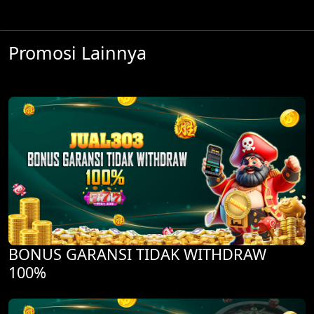
Promosi Lainnya
BONUS GARANSI TIDAK WITHDRAW
100%