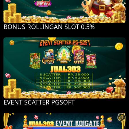
BONUS ROLLINGAN SLOT 0.5%
EVENT SCATTER PGSOFT