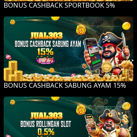
BONUS CASHBACK SPORTBOOK 5%
BONUS CASHBACK SABUNG AYAM 15%